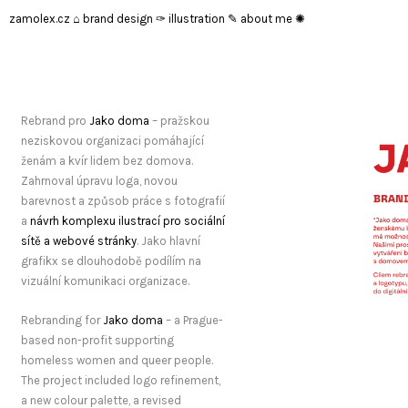
Přeskočit
zamolex.cz ⌂
brand design ✑
illustration ✎
about me ✺
na
obsah
Rebrand pro
Jako doma
– pražskou
neziskovou organizaci pomáhající
ženám a kvír lidem bez domova.
Zahrnoval úpravu loga, novou
barevnost a způsob práce s fotografií
a
návrh komplexu ilustrací pro sociální
sítě a webové stránky
. Jako hlavní
grafikx se dlouhodobě podílím na
vizuální komunikaci organizace.
Rebranding for
Jako doma
– a Prague-
based non-profit supporting
homeless women and queer people.
The project included logo refinement,
a new colour palette, a revised