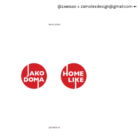
@ᴢᴀᴍᴏʟᴇx
●
zamolexdesign@gmail.com ➼